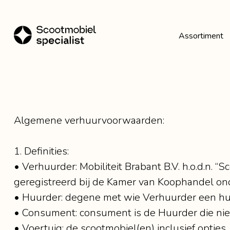
Assortiment
Toon alles Assortiment
Scootmobielen
Algemene verhuurvoorwaarden:
Rollators
1. Definities:
• Verhuurder: Mobiliteit Brabant B.V. h.o.d.n. 
geregistreerd bij de Kamer van Koophandel on
• Huurder: degene met wie Verhuurder een hu
• Consument: consument is de Huurder die niet 
• Voertuig: de scootmobiel(en) inclusief opties,