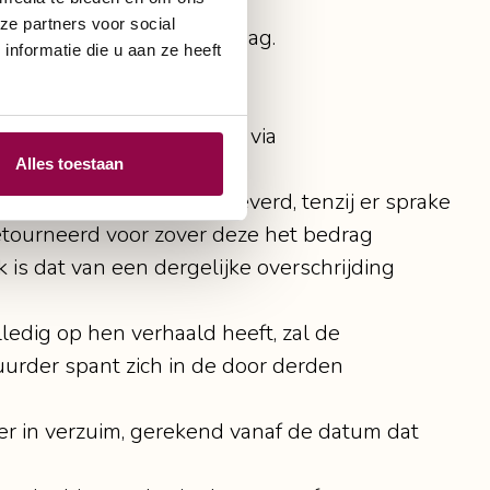
ze partners voor social
e eerstvolgende kalenderdag.
nformatie die u aan ze heeft
vang van de overeenkomst via
Alles toestaan
 het voertuig is ingeleverd, tenzij er sprake
etourneerd voor zover deze het bedrag
k is dat van een dergelijke overschrijding
edig op hen verhaald heeft, zal de
rder spant zich in de door derden
er in verzuim, gerekend vanaf de datum dat