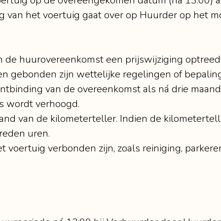
voertuig op de overeengekomen datum (na 13:00) a
ing van het voertuig gaat over op Huurder op het 
an de huurovereenkomst een prijswijziging optreed
en gebonden zijn wettelijke regelingen of bepali
ntbinding van de overeenkomst als ná drie maand
js wordt verhoogd.
nd van de kilometerteller. Indien de kilometertell
ereden uren.
 voertuig verbonden zijn, zoals reiniging, parkeren,