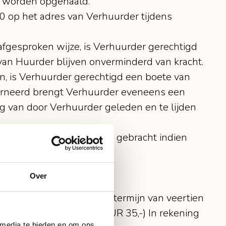
er worden opgehaald.
:00 op het adres van Verhuurder tijdens
 afgesproken wijze, is Verhuurder gerechtigd
van Huurder blijven onverminderd van kracht.
ten, is Verhuurder gerechtigd een boete van
ourneerd brengt Verhuurder eveneens een
ng van door Verhuurder geleden en te lijden
ogde huurprijs in rekening gebracht indien
Over
s annuleren. Binnen een termijn van veertien
met een minimum van EUR 35,-) In rekening
 media te bieden en om ons