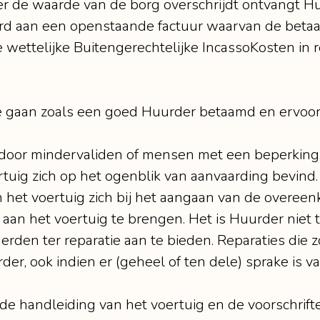
r de waarde van de borg overschrijdt ontvangt Hu
erd aan een openstaande factuur waarvan de betaalt
e wettelijke Buitengerechtelijke IncassoKosten in 
 te gaan zoals een goed Huurder betaamd en ervoo
t door mindervaliden of mensen met een beperking
rtuig zich op het ogenblik van aanvaarding bevind
 het voertuig zich bij het aangaan van de overee
n aan het voertuig te brengen. Het is Huurder niet
erden ter reparatie aan te bieden. Reparaties die
der, ook indien er (geheel of ten dele) sprake is v
de handleiding van het voertuig en de voorschrift