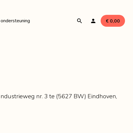
 ondersteuning
€ 0,00
ires
len
e Industrieweg nr. 3 te (5627 BW) Eindhoven,