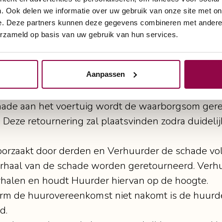
. Ook delen we informatie over uw gebruik van onze site met on
n Verhuurder worden geacht te zijn verricht op d
e. Deze partners kunnen deze gegevens combineren met andere i
erzameld op basis van uw gebruik van hun services.
aarborgsom wordt door Huurder uiterlijk voor aan
Aanpassen
 verrekening van de nog openstaande kosten zodra
schade aan het voertuig wordt de waarborgsom ger
. Deze retournering zal plaatsvinden zodra duidelij
oorzaakt door derden en Verhuurder de schade voll
haal van de schade worden geretourneerd. Verhuu
rhalen en houdt Huurder hiervan op de hoogte.
nform de huurovereenkomst niet nakomt is de huurd
d.