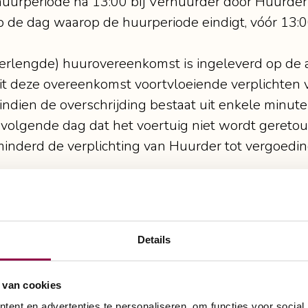
 huurperiode ná 13:00 bij Verhuurder door Huurd
k op de dag waarop de huurperiode eindigt, vóór 13
 (verlengde) huurovereenkomst is ingeleverd op de
uit deze overeenkomst voortvloeiende verplichten 
fs indien de overschrijding bestaat uit enkele minu
e volgende dag dat het voertuig niet wordt geret
minderd de verplichting van Huurder tot vergoedi
m het voertuig te retourneren dan wordt geen verho
oor het einde van de huurperiode .
Details
de huur kan de consument de reservering kosteloo
 van cookies
riode wordt 50% van de gereserveerde huursom (
ent en advertenties te personaliseren, om functies voor social