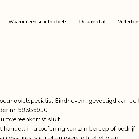
Waarom een scootmobiel?
De aanschaf
Volledige
Occasions
Accesso
Merken
Rolstoe
“Scootmobielspecialist Eindhoven”, gevestigd aan d
der nr. 59586990;
urovereenkomst sluit.
handelt in uitoefening van zijn beroep of bedrijf
 accessoires, sleutel en overige toebehoren;