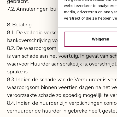
gebracht.
websiteverkeer te analyseren
7.2. Annuleringen buiten de openingstijden va
media, adverteren en analys
verstrekt of die ze hebben v
8. Betaling
8.1. De volledig verschuldigde huurprijs en w
Weigeren
bankoverschrijving voldaan.
8.2. De waarborgsom wordt geretourneerd onder
is van schade aan het voertuig. In geval van 
waarvoor Huurder aansprakelijk is, overschrijdt
sprake is.
8.3. Indien de schade van de Verhuurder is ver
waarborgsom binnen veertien dagen na het ver
veroorzaakte schade zo spoedig mogelijk te ve
8.4. Indien de huurder zijn verplichtingen co
verhuurder de huurder in gebreke heeft gestel