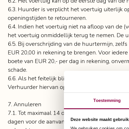
6.2. Het voertuig kan op de eerste dag van de
6.3. Huurder is verplicht het voertuig uiterlij
openingstijden te retourneren.
6.4. Indien het voertuig niet na afloop van de
het voertuig onmiddellijk terug te nemen. De 
6.5. Bij overschrijding van de huurtermijn, zel
EUR 20,00 in rekening te brengen. Voor ieder
boete van EUR 20,- per dag in rekening, onver
schade.
6.6. Als het feitelijk blijvend onmogelijk is o
Verhuurder hiervan op de hoogte is gebracht v
Toestemming
7. Annuleren
7.1. Tot maximaal 14 dagen voor aanvang van 
Deze website maakt gebruik
dagen voor de aanvangsdatum van de huur pe
We gebruiken cookies om cont