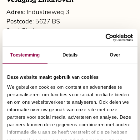
Adres:
Industrieweg 3
Postcode:
5627 BS
Stad:
Eindhoven
040 - 256 77 00
info@scootmobielspecialist.nl
Toestemming
Details
Over
Vestiging Nijmegen
Deze website maakt gebruik van cookies
Adres:
Factorijweg 6-A
We gebruiken cookies om content en advertenties te
Postcode:
6541DN
personaliseren, om functies voor social media te bieden
Stad:
Nijmegen
en om ons websiteverkeer te analyseren. Ook delen we
informatie over uw gebruik van onze site met onze
024 – 22 00 112
partners voor social media, adverteren en analyse. Deze
nijmegen@scootmobielspecialist.nl
partners kunnen deze gegevens combineren met andere
informatie die u aan ze heeft verstrekt of die ze hebben
Wilt u de ScootmobielSpecialist een vraag
verzameld op basis van uw gebruik van hun services.