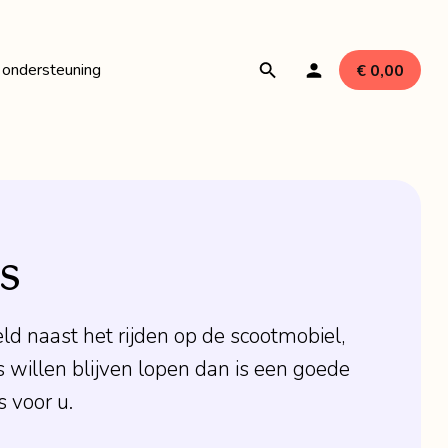
 ondersteuning
€ 0,00
ires
s
len
ld naast het rijden op de scootmobiel,
s willen blijven lopen dan is een goede
s voor u.