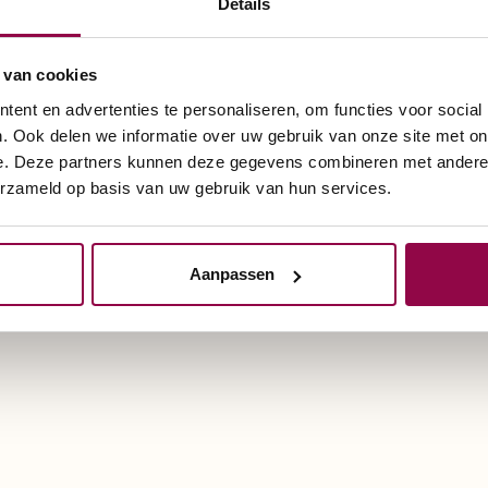
Details
 van cookies
ent en advertenties te personaliseren, om functies voor social
. Ook delen we informatie over uw gebruik van onze site met on
e. Deze partners kunnen deze gegevens combineren met andere i
oor kunt u terecht bij De Scootmobielspecialist. In
erzameld op basis van uw gebruik van hun services.
maar ook rollators die u eveneens kunt gebruiken als
 nemen achter op uw scootmobiel. De wat luxere ro
lopen en af en toe even moet rusten. Zorg dat u g
Aanpassen
 juiste rollator kiest. In onze showrooms zijn slec