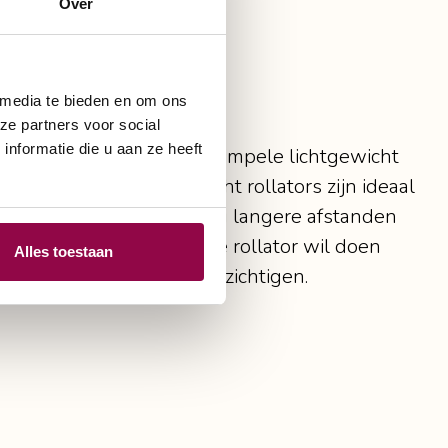
Over
 media te bieden en om ons
ze partners voor social
nformatie die u aan ze heeft
 ons assortiment vindt u simpele lichtgewicht
 rolstoel. De lichtgewicht rollators zijn ideaal
llators zijn handig als u langere afstanden
oed bedenkt wat u met de rollator wil doen
Alles toestaan
hts enkele modellen te bezichtigen.