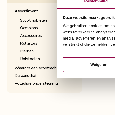
Toestemming
Assortiment
Deze website maakt gebruik
Scootmobielen
We gebruiken cookies om cont
Occasions
websiteverkeer te analyseren
Accessoires
media, adverteren en analys
Ook hierv
Rollators
verstrekt of die ze hebben v
rollators 
Merken
om mee te
Rolstoelen
wil gaan 
Weigeren
Waarom een scootmobiel?
zodat u de
De aanschaf
Volledige ondersteuning