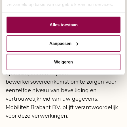
Delen van persoonsgegevens met
verzameld op basis van uw gebruik van hun services.
derden
Mobiliteit Brabant B.V. verkoopt uw gegevens
Alles toestaan
niet aan derden en verstrekt deze uitsluitend
indien dit nodig is voor de uitvoering van
Aanpassen
onze overeenkomst met u of om te voldoen
aan een wettelijke verplichting. Met bedrijven
Weigeren
die uw gegevens verwerken in onze
opdracht, sluiten wij een
bewerkersovereenkomst om te zorgen voor
eenzelfde niveau van beveiliging en
vertrouwelijkheid van uw gegevens.
Mobiliteit Brabant B.V. blijft verantwoordelijk
voor deze verwerkingen.