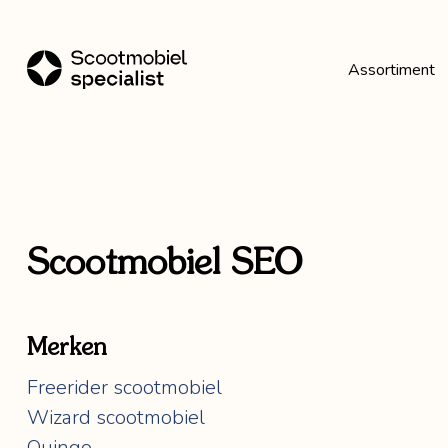
Assortiment
Toon alles Assortiment
Scootmobielen
Scootmobiel SEO
Rollators
Merken
Freerider scootmobiel
Wizard scootmobiel
Quingo