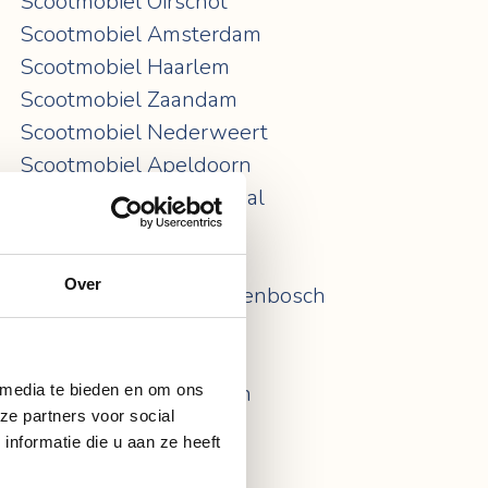
Scootmobiel Oirschot
Scootmobiel Amsterdam
Scootmobiel Haarlem
Scootmobiel Zaandam
Scootmobiel Nederweert
Scootmobiel Apeldoorn
Scootmobiel Veenendaal
Scootmobiel Zeist
Scootmobiel Arnhem
Over
Scootmobiel 's-Hertogenbosch
Scootmobiel Nijmegen
Scootmobiel Tiel
Scootmobiel Eindhoven
 media te bieden en om ons
ze partners voor social
Scootmobiel Tilburg
nformatie die u aan ze heeft
Scootmobiel Venlo