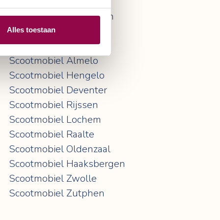
Scootmobiel Breda
Scootmobiel Den Bosch
Scootmobiel Den Haag
Alles toestaan
Scootmobiel Almelo
Scootmobiel Hengelo
Scootmobiel Deventer
Scootmobiel Rijssen
Scootmobiel Lochem
Scootmobiel Raalte
Scootmobiel Oldenzaal
Scootmobiel Haaksbergen
Scootmobiel Zwolle
Scootmobiel Zutphen