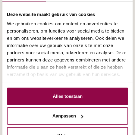
Veilige scootmobielen
Deze website maakt gebruik van cookies
Het is belangrijk dat hier snel een oplossing voor komt. De
We gebruiken cookies om content en advertenties te
scootmobielen die nu door de gemeente via de WMO
personaliseren, om functies voor social media te bieden
geleverd worden zijn over het algemeen driewiel
en om ons websiteverkeer te analyseren. Ook delen we
scootmobielen. Dit zijn juist de modellen waar de meeste
informatie over uw gebruik van onze site met onze
ongelukken mee gebeuren. Veilig Verkeer Nederland pleit
partners voor social media, adverteren en analyse. Deze
voor stabiele scootmobielen. Een vier- of een vijfwiel
partners kunnen deze gegevens combineren met andere
scootmobiel is vele malen stabieler en kan voor een
informatie die u aan ze heeft verstrekt of die ze hebben
drastische verlaging van het aantal verkeersslachtoffers
verzameld op basis van uw gebruik van hun services.
zorgen.
Nieuwe regels voor scootmobielen
Minister Habers (Infrastructuur en Waterstaat) heeft
Alles toestaan
aangegeven dat hij bezig is met het opstellen van nieuwe
regels voor gehandicaptenvoertuigen. Hierin gaat hij
Aanpassen
rekening houden met de adviezen van het SWOV. Zij
adviseren onder anderen dat de scootmobielen een
verbeterde stabiliteit moeten krijgen door het ontwerp