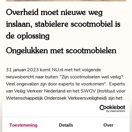
Overheid moet nieuwe weg
inslaan, stabielere scootmobiel is
de oplossing
Ongelukken met scootmobielen
31 januari 2023 komt NU.nl met het volgende
nieuwsbericht naar buiten: "Zijn scootmobielen wel veilig?
Veel ongevallen zijn door experts te voorkomen". Experts
van Veilig Verkeer Nederland en het SWOV (Instituut voor
Wetenschappelijk Onderzoek Verkeersveiligheid) zijn het
erover eens, een scootmobiel moet veiliger en stabieler.
Het aantal ongevallen met een scootmobiel loopt de
afgelopen jaren hard op en als er niets veranderd dan
Toestemming
Details
Over
zullen de cijfers door de vergrijzing nog verder oplopen.