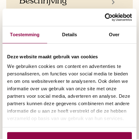
Deze Pride Go Go lijkt in alle opzichten op
de Go Go LX CTS maar het grote verschil
is dat de deze Endurance is uitgevoerd m…
Toestemming
Details
Over
Meer
Deze website maakt gebruik van cookies
Specificaties
We gebruiken cookies om content en advertenties te
personaliseren, om functies voor social media te bieden
en om ons websiteverkeer te analyseren. Ook delen we
informatie over uw gebruik van onze site met onze
partners voor social media, adverteren en analyse. Deze
partners kunnen deze gegevens combineren met andere
Aantal wielen:
4 Wielen
informatie die u aan ze heeft verstrekt of die ze hebben
verzameld op basis van uw gebruik van hun services.
Actieradius:
17km
Opvouwbaar:
Ja