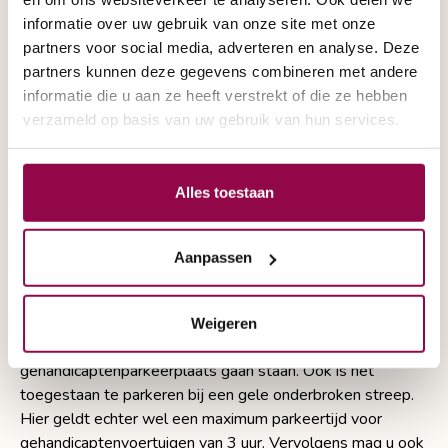
branden. Voert u geen licht? Dan kunt u een boete krijgen.
informatie over uw gebruik van onze site met onze
Rijdt u met uw elektrische voertuig op de stoep? U bent
partners voor social media, adverteren en analyse. Deze
dan niet verplicht de verlichting aan te hebben. Echter, het
partners kunnen deze gegevens combineren met andere
algemene advies luidt om te allen tijd te zorgen dat u
informatie die u aan ze heeft verstrekt of die ze hebben
goed zichtbaar bent en de verlichting te gebruiken. Ook
verzameld op basis van uw gebruik van hun services.
wordt aangeraden reflecterende kleding te dragen en/of
een fluorescerend hesje over de stoel te doen. Dat zorgt
ervoor dat u goed zichtbaar bent voor anderen.
Alles toestaan
8. Parkeren scootmobiel
Aanpassen
Waar een stop- of parkeerverbod geldt voor bestuurders,
geldt dat ook voor scootmobilisten. Maar er zijn een aantal
uitzonderingen. Omdat een scootmobiel een
Weigeren
gehandicaptenvoertuig is, mag u ook op een
gehandicaptenparkeerplaats gaan staan. Ook is het
toegestaan te parkeren bij een gele onderbroken streep.
Hier geldt echter wel een maximum parkeertijd voor
gehandicaptenvoertuigen van 3 uur. Vervolgens mag u ook