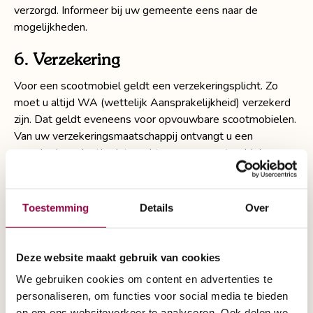
verzorgd. Informeer bij uw gemeente eens naar de
mogelijkheden.
6. Verzekering
Voor een scootmobiel geldt een verzekeringsplicht. Zo
moet u altijd WA (wettelijk Aansprakelijkheid) verzekerd
zijn. Dat geldt eveneens voor opvouwbare scootmobielen.
Van uw verzekeringsmaatschappij ontvangt u een
verzekeringsplaatje dat u achterop uw scootmobiel
bevestigd. Verder is het mogelijk om uw WA-verzekering
uit te breiden met een zogenaamde Allriskverzekering. Die
verzekering dekt behalve de schade aan de tegenpartij
Toestemming
Details
Over
ook de schade aan uw scootmobiel.
7. Verlichting
Deze website maakt gebruik van cookies
Wanneer u met uw scootmobiel op de rijbaan of het
We gebruiken cookies om content en advertenties te
fietspad rijdt, moet ’s nachts en overdag bij slecht zicht -
personaliseren, om functies voor social media te bieden
mist, harde regen – de voor- en achterlichten laten
en om ons websiteverkeer te analyseren. Ook delen we