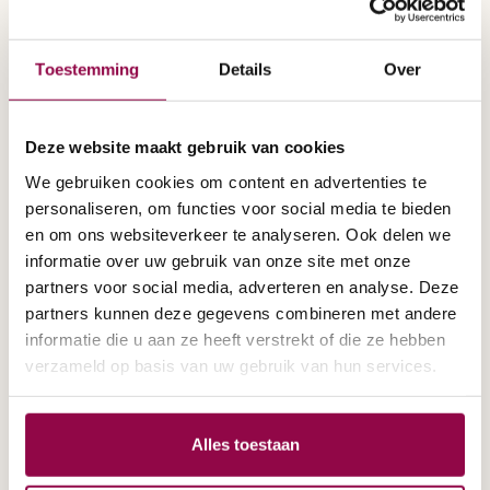
Handicare. Dit is dan nog maar een klein
plukje van het aantal A-merken dat wij
Toestemming
Details
Over
vertegenwoordigen. U kunt er dus altijd van
op aan dat voor u bij ons de juiste
scootmobiel klaarstaat.
Deze website maakt gebruik van cookies
We gebruiken cookies om content en advertenties te
Actieradius, comfort en stabiliteit
personaliseren, om functies voor social media te bieden
en om ons websiteverkeer te analyseren. Ook delen we
Bij de keuze komen allerlei aspecten aan bod.
informatie over uw gebruik van onze site met onze
In de eerste plaats natuurlijk de benodigde
partners voor social media, adverteren en analyse. Deze
actieradius. Gebruikt u in Oldenzaal de
partners kunnen deze gegevens combineren met andere
informatie die u aan ze heeft verstrekt of die ze hebben
scootmobiel slechts voor korte ritten of wilt u
verzameld op basis van uw gebruik van hun services.
er langer op uit? Het gewenste comfort is
van belang, zoals bijvoorbeeld de
uitstekende vering die een scootmobiel van
Alles toestaan
Life & Mobility biedt. Zoekt u naar een