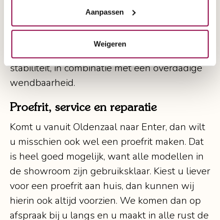
toonbeeld van stabiliteit? Dan komen direct
Aanpassen
de scootmobielen van Quingo in zicht. Quingo
is het enige merk dat haar modellen op 5
Weigeren
wielen zet. Dit zorgt voor een majestueuze
stabiliteit, in combinatie met een overdadige
wendbaarheid.
Proefrit, service en reparatie
Komt u vanuit Oldenzaal naar Enter, dan wilt
u misschien ook wel een proefrit maken. Dat
is heel goed mogelijk, want alle modellen in
de showroom zijn gebruiksklaar. Kiest u liever
voor een proefrit aan huis, dan kunnen wij
hierin ook altijd voorzien. We komen dan op
afspraak bij u langs en u maakt in alle rust de