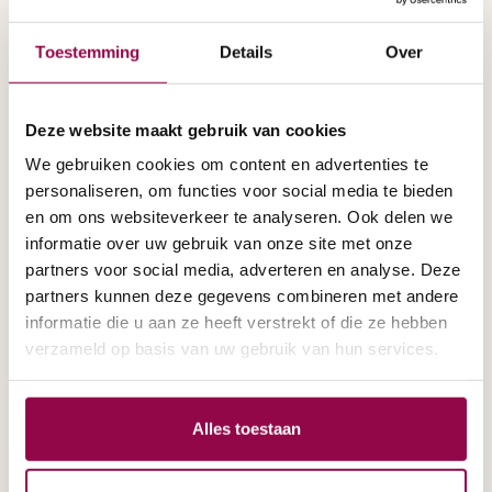
Met de Sterling elite kunt u zich perfect
verplaatsen en voelt u zich veilig in het
Toestemming
Details
Over
verkeer. Bij de Scootmobielspecialist kunt u
ook scootmobielen uit proberen; zo kunt u
uitgebreid kennis maken met de Sterling
Deze website maakt gebruik van cookies
elite.
We gebruiken cookies om content en advertenties te
personaliseren, om functies voor social media te bieden
Volledig servicepakket voor de Sterling
en om ons websiteverkeer te analyseren. Ook delen we
informatie over uw gebruik van onze site met onze
elite
partners voor social media, adverteren en analyse. Deze
Bij de Scootmobielspecialist kunt u niet
partners kunnen deze gegevens combineren met andere
informatie die u aan ze heeft verstrekt of die ze hebben
alleen een scootmobiel aanschaffen, wij zijn
verzameld op basis van uw gebruik van hun services.
tevens het vertrouwde adres voor het
complete onderhoud en alle reparaties aan
uw Sterling elite.
Alles toestaan
Meer informatie over de Sterling elite