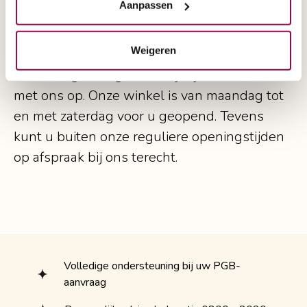
Aanpassen
Wilt u meer informatie over de
Sterling elite
of wilt u een prijsopgave?
Weigeren
Neemt u gerust geheel vrijblijvend contact
met ons op. Onze winkel is van maandag tot
en met zaterdag voor u geopend. Tevens
kunt u buiten onze reguliere openingstijden
op afspraak bij ons terecht.
Volledige ondersteuning bij uw PGB-
aanvraag