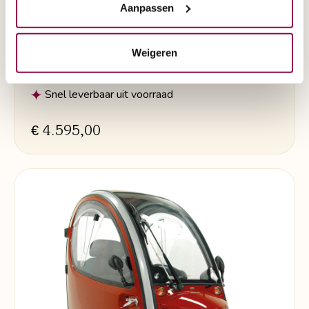
Aanpassen
Aantal wielen:
4 Wielen
Actieradius:
55km
Opvouwbaar:
Nee
Weigeren
Snelheid:
16 km/u
Snel leverbaar uit voorraad
€ 4.595,00