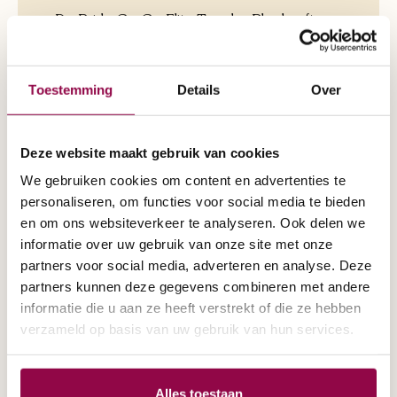
De Pride Go Go Elite Traveler Plus heeft
naast de voordelen van de reguliere Elite
Traveler nog een aantal grote Plussen.
De…
Meer
Toestemming
Details
Over
Deze website maakt gebruik van cookies
Specificaties
We gebruiken cookies om content en advertenties te
personaliseren, om functies voor social media te bieden
en om ons websiteverkeer te analyseren. Ook delen we
informatie over uw gebruik van onze site met onze
partners voor social media, adverteren en analyse. Deze
Aantal wielen:
3 Wielen
partners kunnen deze gegevens combineren met andere
informatie die u aan ze heeft verstrekt of die ze hebben
Actieradius:
20km
verzameld op basis van uw gebruik van hun services.
Opvouwbaar:
Ja
Alles toestaan